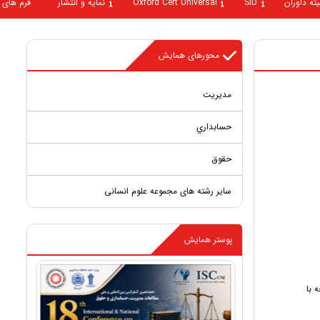
یته داوران
SID
Oxford Cert Universal
نمایه و انتشار
فرم های 
محورهای همایش
مديريت
حسابداري
حقوق
سایر رشته های مجموعه علوم انسانی
پوستر همایش
 با