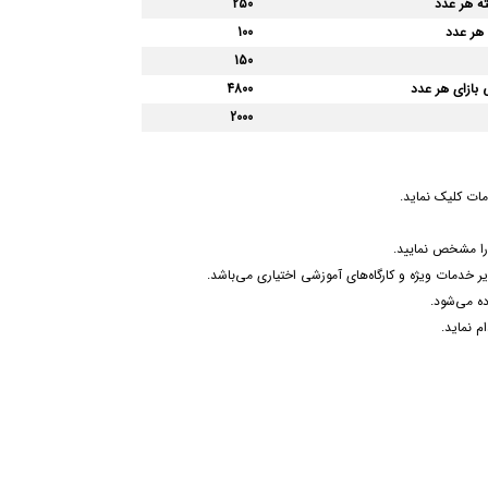
ته هر عدد
250
 هر عدد
100
150
 بازای هر عدد
4800
2000