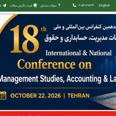
English
09054835293
سوالات متداول
فرمت نگارش مقالات
ثب