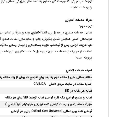
توجه
:
در صورتی که نویسندگان محترم به نسخه‌های فیزیکی اضافی نیاز داش
را پرداخت نمایند.
تعرفه خدمات اختیاری
توجه مهم
:
تمامی خدمات مندرج در جدول زیر کاملاً
اختیاری
بوده و صرفاً بر اساس د
هزینه‌های اصلی همایش شامل پذیرش، چاپ و نمایه‌سازی مقاله، صدور گو
تنها هزینه الزامی پس از ثبت‌نام، هزینه بسته‌بندی و ارسال پستی مدار
استفاده از هر یک از خدمات مندرج در جدول خدمات اختیاری، از جمله دری
مربوطه است.
تعرفه خدمات اضافي
مقاله اضافی ملی
( مقاله دوم به بعد براي افرادي كه بيش از يك مقاله به
نمایه مقاله در سایت مرجع دانش
CIVILICA
نمایه هر مقاله در
SID
نمايه و صدور گواهي یک فقره گواهی نمايه
توسط
SID
برای هر مقاله
هزینه بسته بندی و پست گواهی نامه فیزیکی هولوگرام دار( الزامي )
گواهی نامه بین المللی
Oxford Cert Universal
بازای هر گواهی