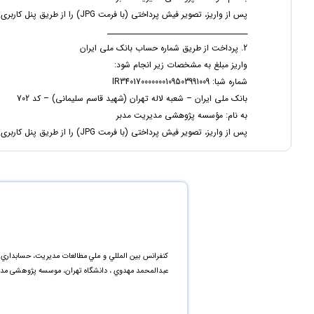
پس از واریز، تصویر فیش پرداختی (با فرمت JPG) را از طریق پنل کاربری در بخش «ارسال فیش‌های شما» بارگذاری و ارسال نمایید.
________________________________________
2. پرداخت از طریق شماره حساب بانک ملی ایران
واریز مبلغ به مشخصات زیر انجام شود:
شماره شبا: IR340170000000109503991009
بانک ملی ایران – شعبه لاله تهران (شهید قاسم سلیمانی) – کد 702
به نام: مؤسسه پژوهشی مدیریت مدبر
پس از واریز، تصویر فیش پرداختی (با فرمت JPG) را از طریق پنل کاربری در بخش «ثبت فیش بانکی» بارگذاری نمایید.
كنفرانس بين المللي و ملي مطالعات مديريت، حسابدا
عبدالمحمد مهدوي ، دانشگاه تهران، موسسه پژوهشی مدیر